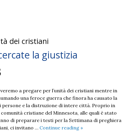
à dei cristiani
ercate la giustizia
3
veremo a pregare per l’unità dei cristiani mentre in
sumando una feroce guerra che finora ha causato la
i persone e la distruzione di intere città. Proprio in
comunità cristiane del Minnesota, alle quali è stato
nno di preparare i testi per la Settimana di preghiera
Imparate
tiani, ci invitano …
Continue reading
»