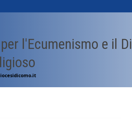
o per l'Ecumenismo e il D
ligioso
ocesidicomo.it