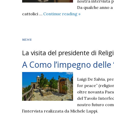
nostra intervista 
Da qualche anno a 
Intervista
cattolici …
Continue reading
»
al
sacerdote
e
alla
NEWS
pastora
La visita del presidente di Relig
che
pregano
A Como l’impegno delle “
insieme
Luigi De Salvia, pr
for peace” (religio
oltre novanta Paes
del Tavolo Interfed
nostro futuro comun
l’intervista realizzata da Michele Luppi.