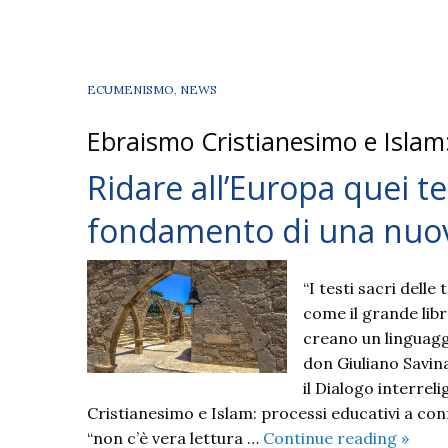
ECUMENISMO
,
NEWS
Ebraismo Cristianesimo e Islam:
Ridare all’Europa quei te
fondamento di una nuova
“I testi sacri dell
come il grande libr
creano un linguagg
don Giuliano Savina
il Dialogo interrel
Cristianesimo e Islam: processi educativi a conf
Ridar
“non c’è vera lettura …
Continue reading
»