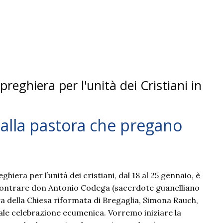
a
fare
il
bene,
cercate
la
giustizia
preghiera per l'unità dei Cristiani in
e alla pastora che pregano
hiera per l’unità dei cristiani, dal 18 al 25 gennaio, è
contrare don Antonio Codega (sacerdote guanelliano
ra della Chiesa riformata di Bregaglia, Simona Rauch,
ale celebrazione ecumenica. Vorremo iniziare la