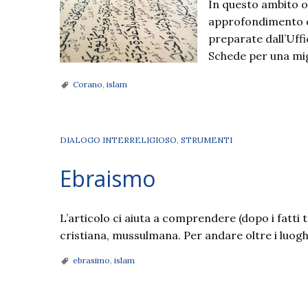
In questo ambito o
approfondimento d
preparate dall’Uff
Schede per una mig
Corano
,
islam
DIALOGO INTERRELIGIOSO
,
STRUMENTI
Ebraismo
L’articolo ci aiuta a comprendere (dopo i fatti tr
cristiana, mussulmana. Per andare oltre i luog
ebrasimo
,
islam