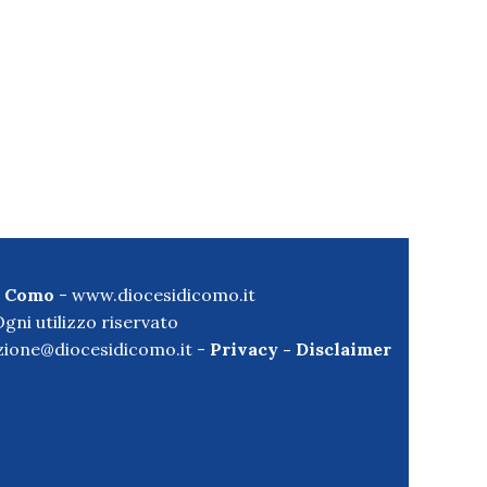
di Como
-
www.diocesidicomo.it
gni utilizzo riservato
ione@diocesidicomo.it -
Privacy
-
Disclaimer