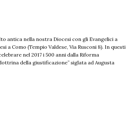
 antica nella nostra Diocesi con gli Evangelici a
ldesi a Como (Tempio Valdese, Via Rusconi 8). In questi
celebrare nel 2017 i 500 anni dalla Riforma
ottrina della giustificazione” siglata ad Augusta
rma