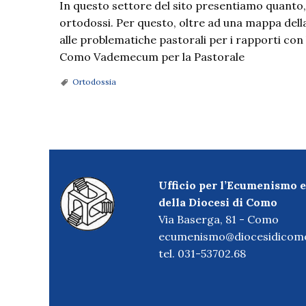
In questo settore del sito presentiamo quanto, i
ortodossi. Per questo, oltre ad una mappa del
alle problematiche pastorali per i rapporti con 
Como Vademecum per la Pastorale
Ortodossia
P
o
Ufficio per l’Ecumenismo e
s
della Diocesi di Como
Via Baserga, 81 - Como
t
ecumenismo@diocesidicomo
N
tel. 031-53702.68
a