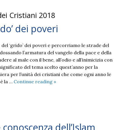
ei Cristiani 2018
ido’ dei poveri
del ‘grido’ dei poveri e percorriamo le strade del
dossando l’armatura del vangelo della pace e della
dere al male con il bene, all’odio e all’inimicizia con
 significato del tema scelto quest’anno per la
era per l’unità dei cristiani che come ogni anno le
Facciamoci
 è la …
Continue reading
»
carico
del
‘grido’
dei
poveri
 conoscenza dell’Islam