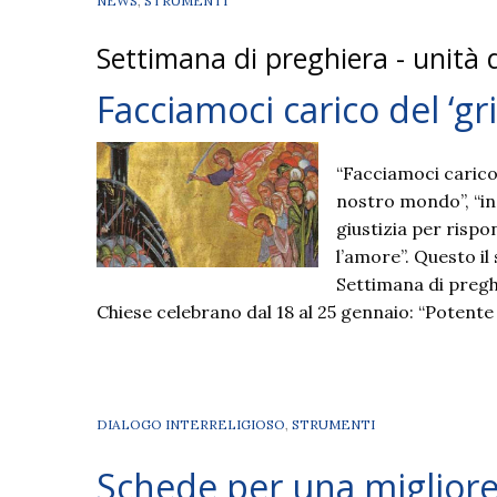
NEWS
,
STRUMENTI
Settimana di preghiera - unità d
Facciamoci carico del ‘gr
“Facciamoci carico 
nostro mondo”, “in
giustizia per rispon
l’amore”. Questo il
Settimana di preghi
Chiese celebrano dal 18 al 25 gennaio: “Potente
DIALOGO INTERRELIGIOSO
,
STRUMENTI
Schede per una migliore