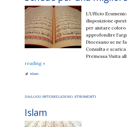
L’Ufficio Ecumenico
disposizione quest
per aiutare coloro 
approfondire l’argo
Diocesano se ne fa
Consulta e scarica
Premessa Visita al
Schede
reading
»
per
islam
una
migliore
conoscenza
DIALOGO INTERRELIGIOSO
,
STRUMENTI
dell’Islam
Islam