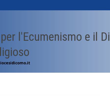
o per l'Ecumenismo e il D
ligioso
ocesidicomo.it