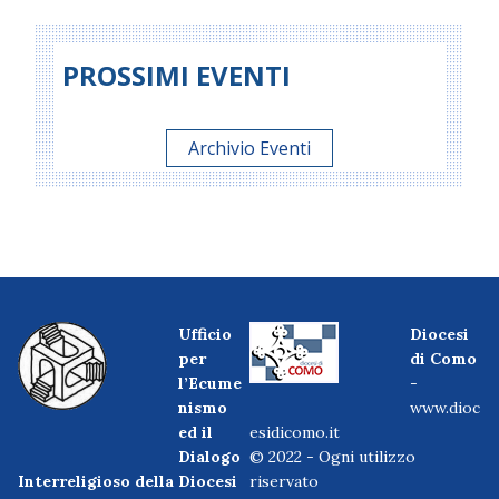
PROSSIMI EVENTI
Archivio Eventi
Ufficio
Diocesi
per
di Como
l’Ecume
-
nismo
www.dioc
ed il
esidicomo.it
Dialogo
© 2022 - Ogni utilizzo
Interreligioso della Diocesi
riservato