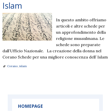
Islam
In questo ambito offriamo
articoli e altre schede per
un approfondimento della
religione mussulmana. Le
schede sono preparate
dall’Ufficio Nazionale. La creazione della donna nel
Corano Schede per una migliore conoscenza dell’ Islam
Corano
,
islam
P
o
s
t
HOMEPAGE