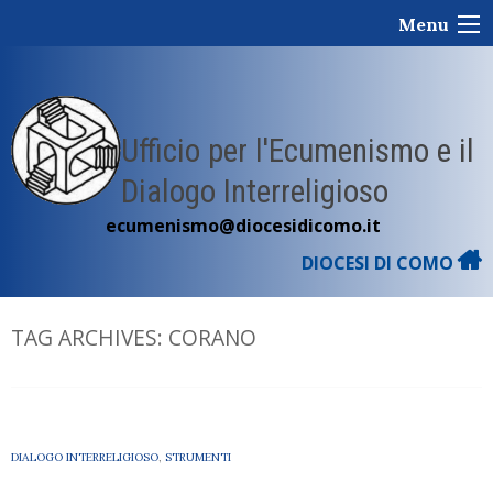
Skip
Menu
to
content
Ufficio per l'Ecumenismo e il
Dialogo Interreligioso
ecumenismo@diocesidicomo.it
DIOCESI DI COMO
TAG ARCHIVES:
CORANO
DIALOGO INTERRELIGIOSO
,
STRUMENTI