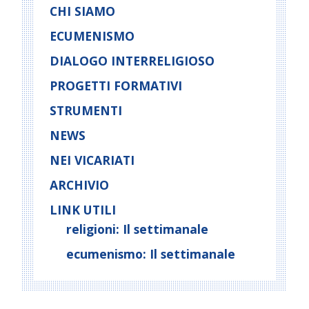
N
CHI SIAMO
a
ECUMENISMO
v
i
DIALOGO INTERRELIGIOSO
g
PROGETTI FORMATIVI
a
t
STRUMENTI
i
NEWS
o
NEI VICARIATI
n
ARCHIVIO
LINK UTILI
religioni: Il settimanale
ecumenismo: Il settimanale