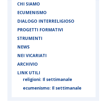
N
CHI SIAMO
a
ECUMENISMO
v
i
DIALOGO INTERRELIGIOSO
g
PROGETTI FORMATIVI
a
t
STRUMENTI
i
NEWS
o
NEI VICARIATI
n
ARCHIVIO
LINK UTILI
religioni: Il settimanale
ecumenismo: Il settimanale