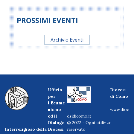
PROSSIMI EVENTI
Archivio Eventi
Ufficio
Diocesi
per
di Como
l’Ecume
-
nismo
www.dioc
ed il
esidicomo.it
Dialogo
© 2022 - Ogni utilizzo
Interreligioso della Diocesi
riservato