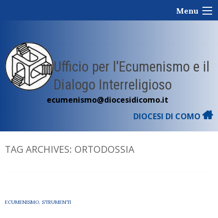
Skip
Menu
to
content
Ufficio per l'Ecumenismo e il
Dialogo Interreligioso
ecumenismo@diocesidicomo.it
DIOCESI DI COMO
TAG ARCHIVES:
ORTODOSSIA
ECUMENISMO
,
STRUMENTI