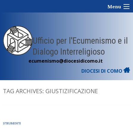
Skip
Menu
to
content
Ufficio per l'Ecumenismo e il
Dialogo Interreligioso
ecumenismo@diocesidicomo.it
DIOCESI DI COMO
TAG ARCHIVES:
GIUSTIZIFICAZIONE
STRUMENTI