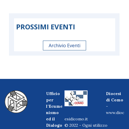
PROSSIMI EVENTI
Archivio Eventi
Ufficio
Diocesi
per
di Como
l’Ecume
-
nismo
www.dioc
ed il
esidicomo.it
Dialogo
© 2022 - Ogni utilizzo