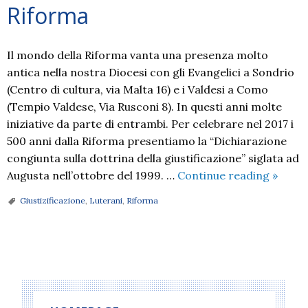
Riforma
Il mondo della Riforma vanta una presenza molto
antica nella nostra Diocesi con gli Evangelici a Sondrio
(Centro di cultura, via Malta 16) e i Valdesi a Como
(Tempio Valdese, Via Rusconi 8). In questi anni molte
iniziative da parte di entrambi. Per celebrare nel 2017 i
500 anni dalla Riforma presentiamo la “Dichiarazione
congiunta sulla dottrina della giustificazione” siglata ad
Rifor
Augusta nell’ottobre del 1999. …
Continue reading
»
Giustizificazione
,
Luterani
,
Riforma
P
o
s