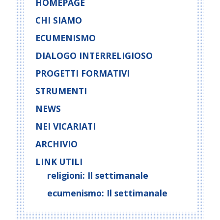
t
HOMEPAGE
N
CHI SIAMO
a
ECUMENISMO
v
i
DIALOGO INTERRELIGIOSO
g
PROGETTI FORMATIVI
a
t
STRUMENTI
i
NEWS
o
NEI VICARIATI
n
ARCHIVIO
LINK UTILI
religioni: Il settimanale
ecumenismo: Il settimanale