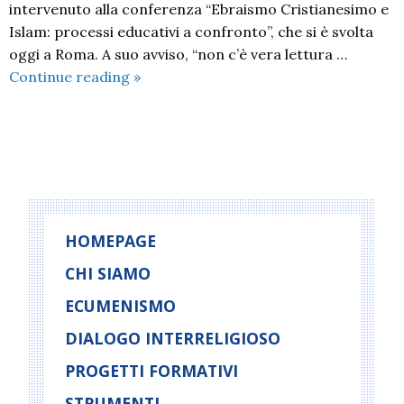
intervenuto alla conferenza “Ebraismo Cristianesimo e
Islam: processi educativi a confronto”, che si è svolta
oggi a Roma. A suo avviso, “non c’è vera lettura …
Ridare
Continue reading
»
all’Europa
quei
testi
P
sacri
o
che
sono
s
fondamento
t
HOMEPAGE
di
N
CHI SIAMO
una
a
nuova
ECUMENISMO
v
civiltà
i
DIALOGO INTERRELIGIOSO
g
PROGETTI FORMATIVI
a
t
STRUMENTI