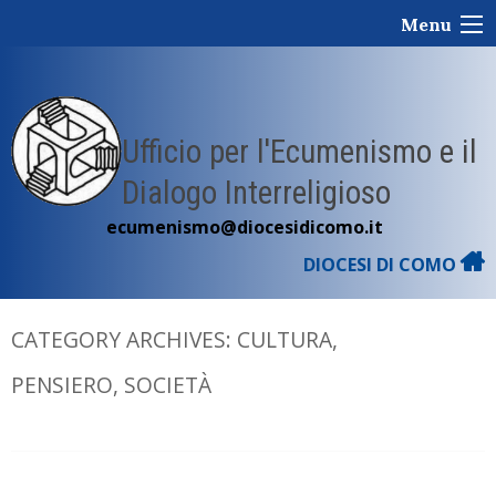
Skip
Menu
to
content
Ufficio per l'Ecumenismo e il
Dialogo Interreligioso
ecumenismo@diocesidicomo.it
DIOCESI DI COMO
CATEGORY ARCHIVES:
CULTURA,
PENSIERO, SOCIETÀ