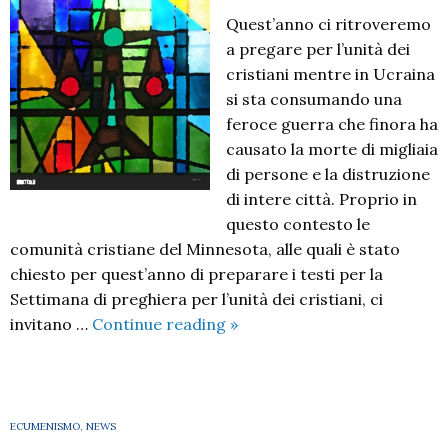
Quest’anno ci ritroveremo
a pregare per l’unità dei
cristiani mentre in Ucraina
si sta consumando una
feroce guerra che finora ha
causato la morte di migliaia
di persone e la distruzione
di intere città. Proprio in
questo contesto le
comunità cristiane del Minnesota, alle quali è stato
chiesto per quest’anno di preparare i testi per la
Settimana di preghiera per l’unità dei cristiani, ci
Imparate
invitano …
Continue reading
»
a
fare
il
bene,
ECUMENISMO
,
NEWS