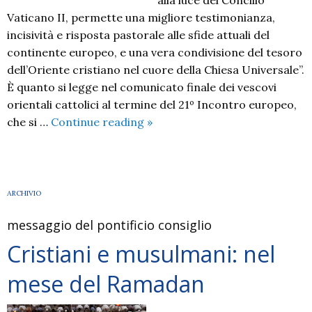
alla luce del Concilio
Vaticano II, permette una migliore testimonianza,
incisività e risposta pastorale alle sfide attuali del
continente europeo, e una vera condivisione del tesoro
dell’Oriente cristiano nel cuore della Chiesa Universale”.
È quanto si legge nel comunicato finale dei vescovi
orientali cattolici al termine del 21º Incontro europeo,
Lo
che si …
Continue reading
»
sguardo
dei
cattolici
dell’Est…
ARCHIVIO
messaggio del pontificio consiglio
Cristiani e musulmani: nel
mese del Ramadan