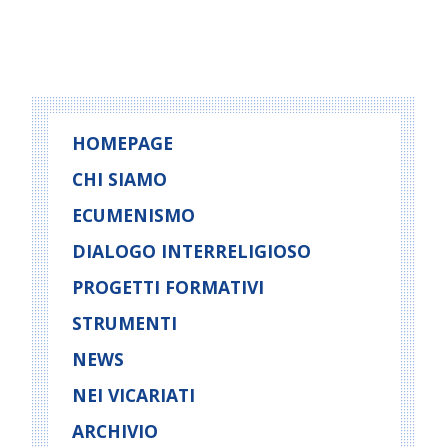
Cristiani:
proposta
P
di
o
preghiera
continua
s
t
HOMEPAGE
N
CHI SIAMO
a
ECUMENISMO
v
i
DIALOGO INTERRELIGIOSO
g
PROGETTI FORMATIVI
a
t
STRUMENTI
i
NEWS
o
NEI VICARIATI
n
ARCHIVIO