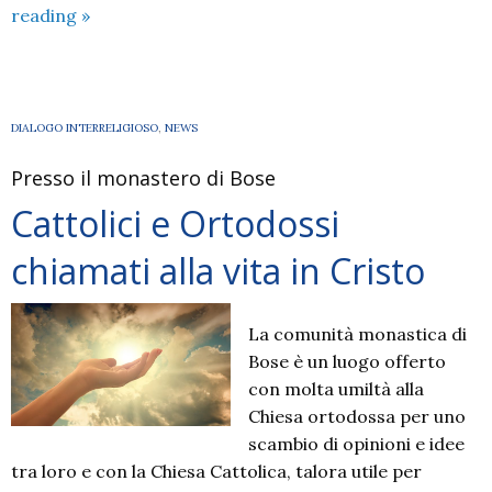
Ci
reading
»
trattarono
con
gentilezza:
settimana
DIALOGO INTERRELIGIOSO
,
NEWS
di
Presso il monastero di Bose
preghiera
per
Cattolici e Ortodossi
l’unità
chiamati alla vita in Cristo
dei
cristiani
La comunità monastica di
Bose è un luogo offerto
con molta umiltà alla
Chiesa ortodossa per uno
scambio di opinioni e idee
tra loro e con la Chiesa Cattolica, talora utile per