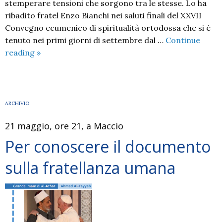
stemperare tensioni che sorgono tra le stesse. Lo ha
ribadito fratel Enzo Bianchi nei saluti finali del XXVII
Convegno ecumenico di spiritualità ortodossa che si è
tenuto nei primi giorni di settembre dal …
Continue
Cattolici
reading
»
e
Ortodossi
chiamati
alla
ARCHIVIO
vita
21 maggio, ore 21, a Maccio
in
Cristo
Per conoscere il documento
sulla fratellanza umana