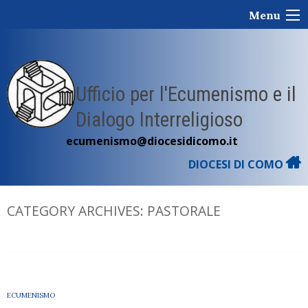
Skip
Menu
to
content
Ufficio per l'Ecumenismo e il
Dialogo Interreligioso
ecumenismo@diocesidicomo.it
DIOCESI DI COMO
CATEGORY ARCHIVES:
PASTORALE
ECUMENISMO