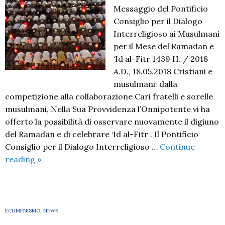
Messaggio del Pontificio
Consiglio per il Dialogo
Interreligioso ai Musulmani
per il Mese del Ramadan e
‘Id al-Fitr 1439 H. / 2018
A.D., 18.05.2018 Cristiani e
musulmani: dalla
competizione alla collaborazione Cari fratelli e sorelle
musulmani, Nella Sua Provvidenza l’Onnipotente vi ha
offerto la possibilità di osservare nuovamente il digiuno
del Ramadan e di celebrare ‘Id al-Fitr . Il Pontificio
Consiglio per il Dialogo Interreligioso …
Continue
Cristiani
reading
»
e
musulmani:
nel
mese
ECUMENISMO
,
NEWS
del