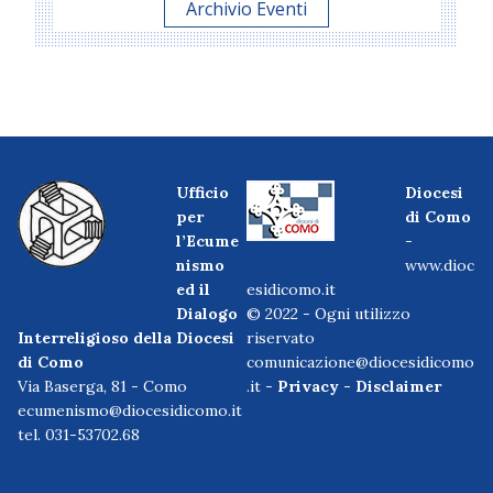
Archivio Eventi
Ufficio
Diocesi
per
di Como
l’Ecume
-
nismo
www.dioc
ed il
esidicomo.it
Dialogo
© 2022 - Ogni utilizzo
Interreligioso della Diocesi
riservato
di Como
comunicazione@diocesidicomo
Via Baserga, 81 - Como
.it -
Privacy
-
Disclaimer
ecumenismo@diocesidicomo.it
tel. 031-53702.68