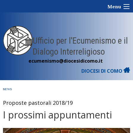
Skip
Menu
to
content
Ufficio per l'Ecumenismo e il
Dialogo Interreligioso
ecumenismo@diocesidicomo.it
DIOCESI DI COMO
NEWS
Proposte pastorali 2018/19
I prossimi appuntamenti